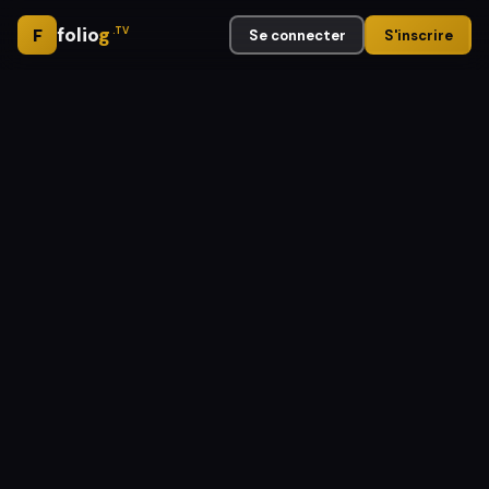
folio
g
F
.TV
Se connecter
S'inscrire