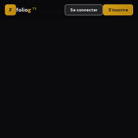
folio
g
F
.TV
Se connecter
S'inscrire