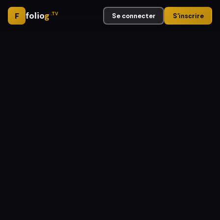
folio
g
F
.TV
Se connecter
S'inscrire